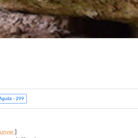
'Aguda - 299
Sunyer
]