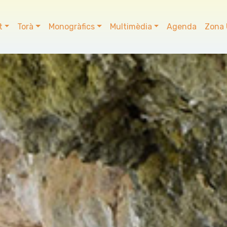
t
Torà
Monogràfics
Multimèdia
Agenda
Zona 