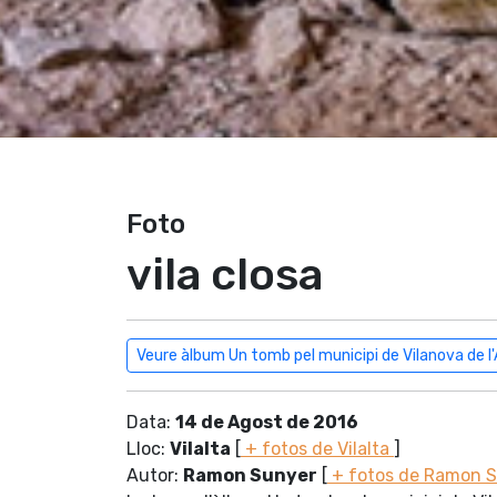
Foto
vila closa
Veure àlbum Un tomb pel municipi de Vilanova de l
Data:
14 de Agost de 2016
Lloc:
Vilalta
[
+ fotos de Vilalta
]
Autor:
Ramon Sunyer
[
+ fotos de Ramon 