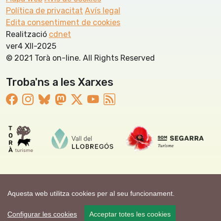
Política de privacitat
Avís legal
Edita consentiment de cookies
Realització
cdnet
ver4 XII-2025
© 2021 Torà on-line. All Rights Reserved
Troba'ns a les Xarxes
Aquesta web utilitza cookies per al seu funcionament.
Configurar les cookies
Acceptar totes les cookies