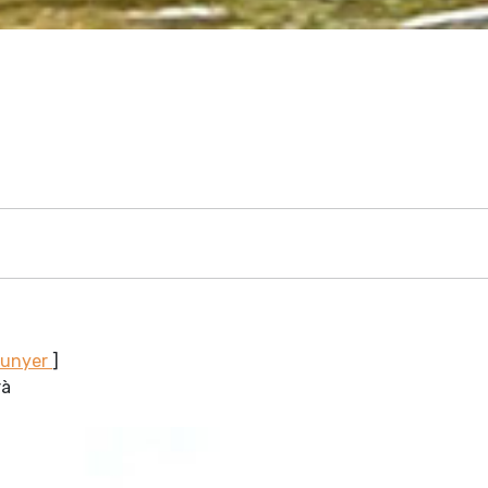
Sunyer
]
rà