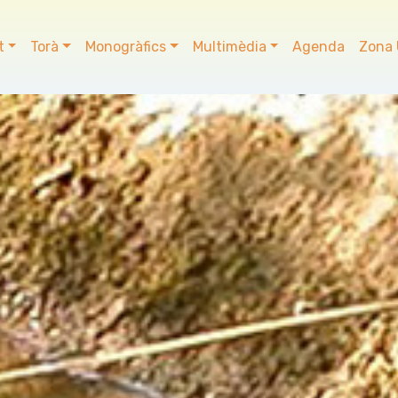
t
Torà
Monogràfics
Multimèdia
Agenda
Zona 