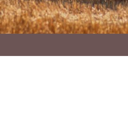
Ho vols compartir?
Troba'ns a les Xarxes