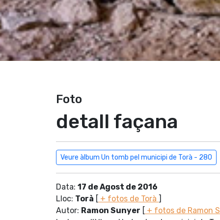
Foto
detall façana
Veure àlbum Un tomb pel municipi de Torà - 280
Data:
17 de Agost de 2016
Lloc:
Torà
[
+ fotos de Torà
]
Autor:
Ramon Sunyer
[
+ fotos de Ramon 