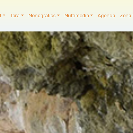
t
Torà
Monogràfics
Multimèdia
Agenda
Zona 