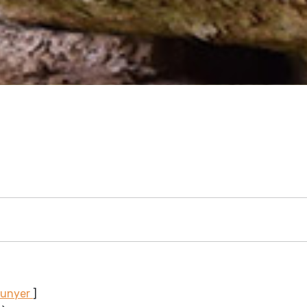
Sunyer
]