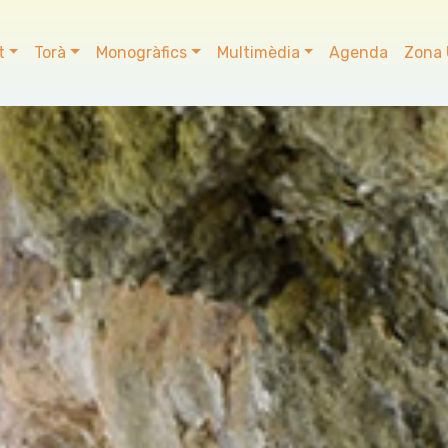
t
Torà
Monogràfics
Multimèdia
Agenda
Zona 