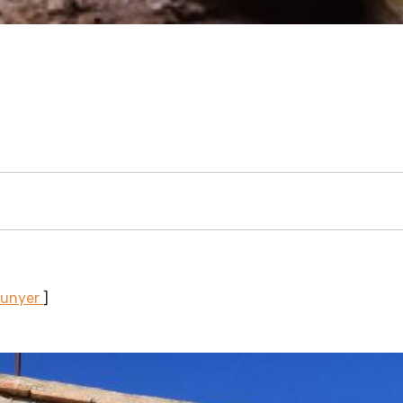
Sunyer
]