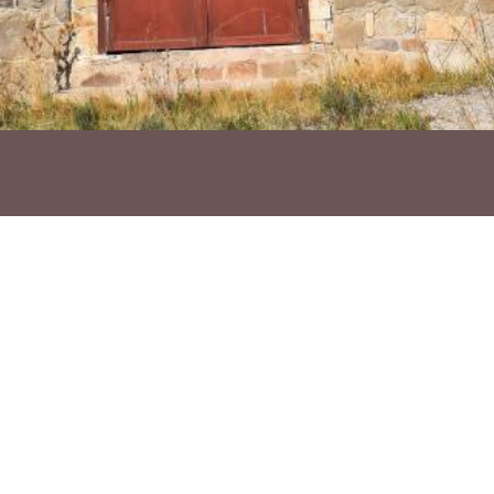
Ho vols compartir?
Troba'ns a les Xarxes