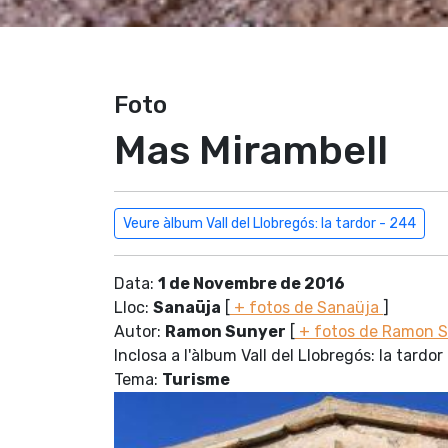
Foto
Mas Mirambell
Veure àlbum Vall del Llobregós: la tardor - 244
Data:
1 de Novembre de 2016
Lloc:
Sanaüja
[
+ fotos de Sanaüja
]
Autor:
Ramon Sunyer
[
+ fotos de Ramon 
Inclosa a l'àlbum Vall del Llobregós: la tardor
Tema:
Turisme