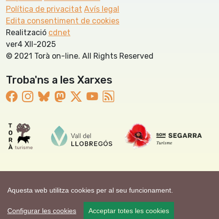
Política de privacitat
Avís legal
Edita consentiment de cookies
Realització
cdnet
ver4 XII-2025
© 2021 Torà on-line. All Rights Reserved
Troba'ns a les Xarxes
Aquesta web utilitza cookies per al seu funcionament.
Configurar les cookies
Acceptar totes les cookies