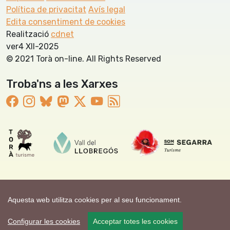
Política de privacitat
Avís legal
Edita consentiment de cookies
Realització
cdnet
ver4 XII-2025
© 2021 Torà on-line. All Rights Reserved
Troba'ns a les Xarxes
Aquesta web utilitza cookies per al seu funcionament.
Configurar les cookies
Acceptar totes les cookies