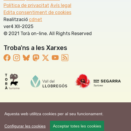
Política de privacitat
Avís legal
Edita consentiment de cookies
Realització
cdnet
ver4 XII-2025
© 2021 Torà on-line. All Rights Reserved
Troba'ns a les Xarxes
Aquesta web utilitza cookies per al seu funcionament.
Configurar les cookies
Acceptar totes les cookies