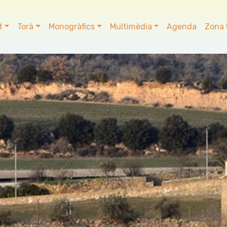
t
Torà
Monogràfics
Multimèdia
Agenda
Zona 