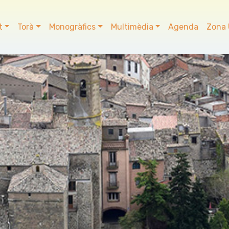
t
Torà
Monogràfics
Multimèdia
Agenda
Zona 