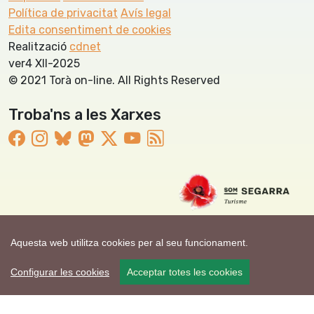
Política de privacitat
Avís legal
Edita consentiment de cookies
Realització
cdnet
ver4 XII-2025
© 2021 Torà on-line. All Rights Reserved
Troba'ns a les Xarxes
Aquesta web utilitza cookies per al seu funcionament.
Configurar les cookies
Acceptar totes les cookies