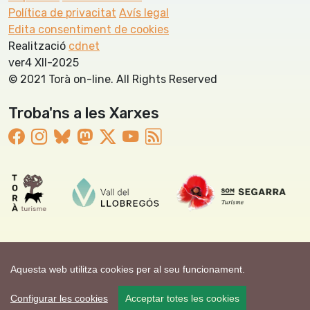
Política de privacitat
Avís legal
Edita consentiment de cookies
Realització
cdnet
ver4 XII-2025
© 2021 Torà on-line. All Rights Reserved
Troba'ns a les Xarxes
Aquesta web utilitza cookies per al seu funcionament.
Configurar les cookies
Acceptar totes les cookies