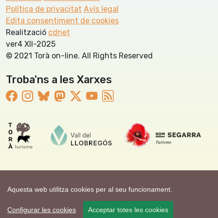
Política de privacitat
Avís legal
Edita consentiment de cookies
Realització
cdnet
ver4 XII-2025
© 2021 Torà on-line. All Rights Reserved
Troba'ns a les Xarxes
Aquesta web utilitza cookies per al seu funcionament.
Configurar les cookies
Acceptar totes les cookies