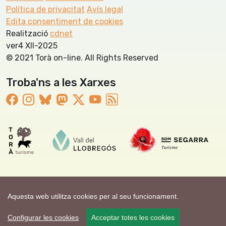
Política de privacitat
Avís legal
Edita consentiment de cookies
Realització
cdnet
ver4 XII-2025
© 2021 Torà on-line. All Rights Reserved
Troba'ns a les Xarxes
Aquesta web utilitza cookies per al seu funcionament.
Configurar les cookies
Acceptar totes les cookies