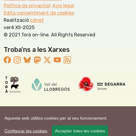
Política de privacitat
Avís legal
Edita consentiment de cookies
Realització
cdnet
ver4 XII-2025
© 2021 Torà on-line. All Rights Reserved
Troba'ns a les Xarxes
Aquesta web utilitza cookies per al seu funcionament.
Configurar les cookies
Acceptar totes les cookies