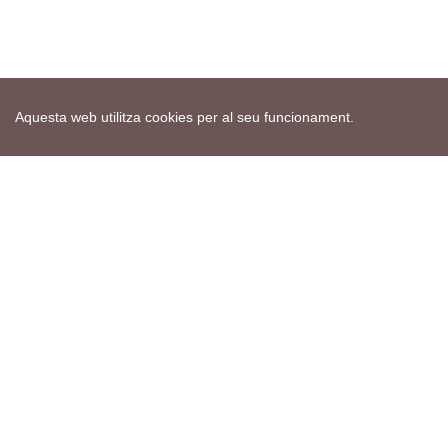
Aquesta web utilitza cookies per al seu funcionament.
Mapa web
Avís de cookies
Política de privacitat
Avís legal
Edita consentiment de cookies
Realització
cdnet
ver4 XII-2025
© 2021 Torà on-line. All Rights Reserved