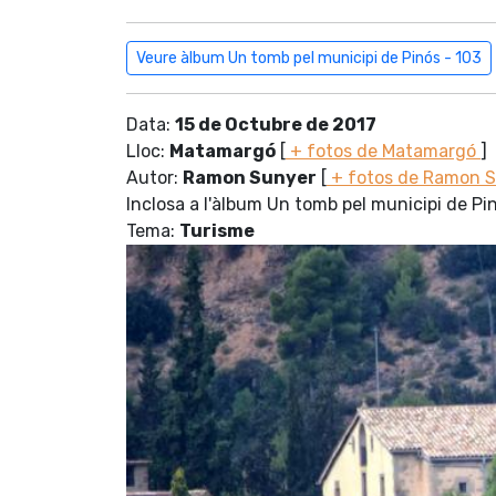
Veure àlbum Un tomb pel municipi de Pinós - 103
Data:
15 de Octubre de 2017
Lloc:
Matamargó
[
+ fotos de Matamargó
]
Autor:
Ramon Sunyer
[
+ fotos de Ramon 
Inclosa a l'àlbum Un tomb pel municipi de Pi
Tema:
Turisme