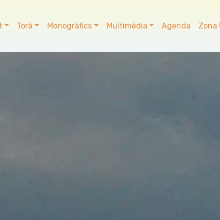
t
Torà
Monogràfics
Multimèdia
Agenda
Zona 