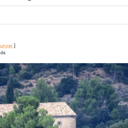
Sunyer
]
nós