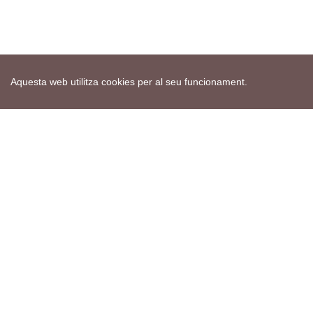
Aquesta web utilitza cookies per al seu funcionament.
Mapa web
Avís de cookies
Política de privacitat
Avís legal
Edita consentiment de cookies
Realització
cdnet
ver4 XII-2025
© 2021 Torà on-line. All Rights Reserved