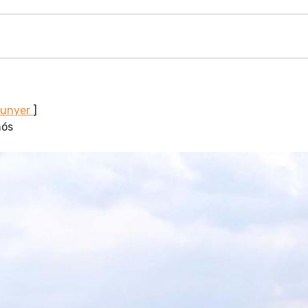
Sunyer
]
nós