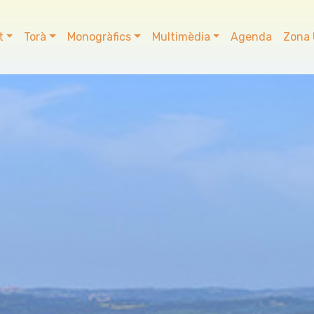
t
Torà
Monogràfics
Multimèdia
Agenda
Zona 