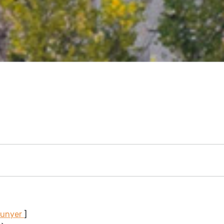
Sunyer
]