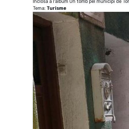
Inclosa a l'àlbum Un tomb pel municipi de To
Tema:
Turisme