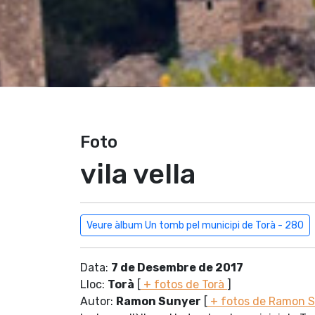
Foto
vila vella
Veure àlbum Un tomb pel municipi de Torà - 280
Data:
7 de Desembre de 2017
Lloc:
Torà
[
+ fotos de Torà
]
Autor:
Ramon Sunyer
[
+ fotos de Ramon 