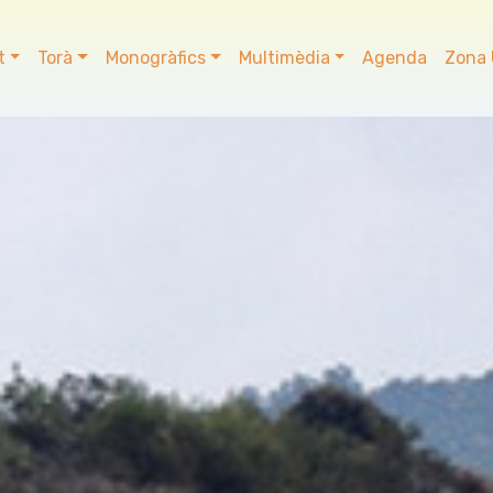
t
Torà
Monogràfics
Multimèdia
Agenda
Zona 