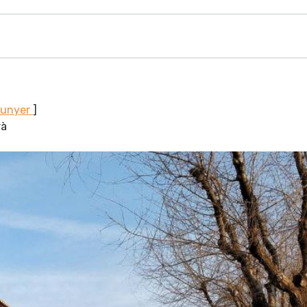
Sunyer
]
rà