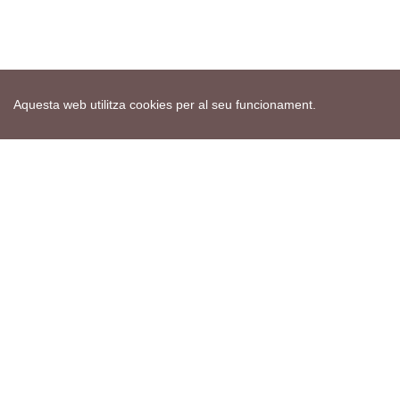
Aquesta web utilitza cookies per al seu funcionament.
Mapa web
Avís de cookies
Política de privacitat
Avís legal
Edita consentiment de cookies
Realització
cdnet
ver4 XII-2025
© 2021 Torà on-line. All Rights Reserved