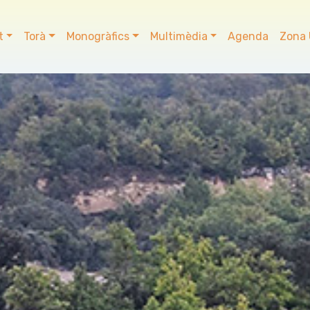
t
Torà
Monogràfics
Multimèdia
Agenda
Zona 