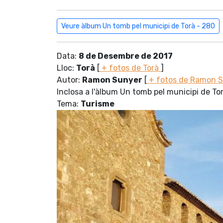
Veure àlbum Un tomb pel municipi de Torà - 280
Data:
8 de Desembre de 2017
Lloc:
Torà
[
+ fotos de Torà
]
Autor:
Ramon Sunyer
[
+ fotos de Ramon 
Inclosa a l'àlbum Un tomb pel municipi de To
Tema:
Turisme