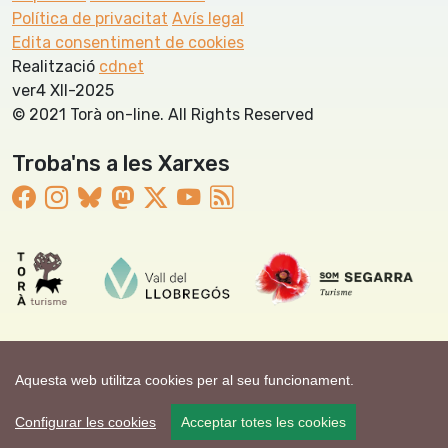
Política de privacitat
Avís legal
Edita consentiment de cookies
Realització
cdnet
ver4 XII-2025
© 2021 Torà on-line. All Rights Reserved
Troba'ns a les Xarxes
Aquesta web utilitza cookies per al seu funcionament.
Configurar les cookies
Acceptar totes les cookies