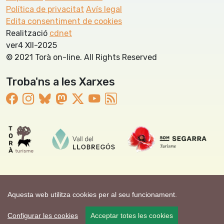
Política de privacitat
Avís legal
Edita consentiment de cookies
Realització
cdnet
ver4 XII-2025
© 2021 Torà on-line. All Rights Reserved
Troba'ns a les Xarxes
Aquesta web utilitza cookies per al seu funcionament.
Configurar les cookies
Acceptar totes les cookies