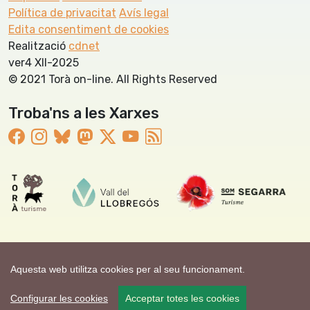
Política de privacitat
Avís legal
Edita consentiment de cookies
Realització
cdnet
ver4 XII-2025
© 2021 Torà on-line. All Rights Reserved
Troba'ns a les Xarxes
Aquesta web utilitza cookies per al seu funcionament.
Configurar les cookies
Acceptar totes les cookies