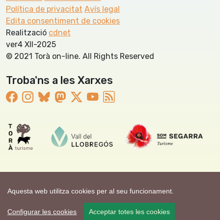
Política de privacitat
Avís legal
Edita consentiment de cookies
Realització
cdnet
ver4 XII-2025
© 2021 Torà on-line. All Rights Reserved
Troba'ns a les Xarxes
Aquesta web utilitza cookies per al seu funcionament.
Configurar les cookies
Acceptar totes les cookies