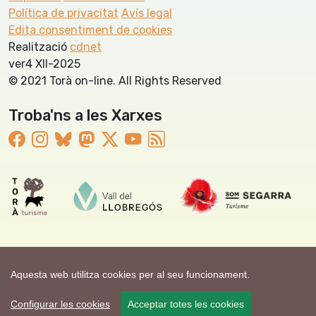
Política de privacitat
Avís legal
Edita consentiment de cookies
Realització
cdnet
ver4 XII-2025
© 2021 Torà on-line. All Rights Reserved
Troba'ns a les Xarxes
Aquesta web utilitza cookies per al seu funcionament.
Configurar les cookies
Acceptar totes les cookies