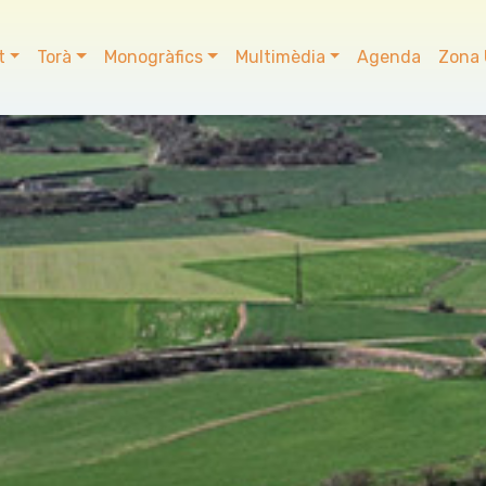
t
Torà
Monogràfics
Multimèdia
Agenda
Zona 