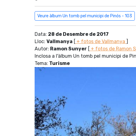
Veure àlbum Un tomb pel municipi de Pinós - 103
Data:
28 de Desembre de 2017
Lloc:
Vallmanya
[
+ fotos de Vallmanya
]
Autor:
Ramon Sunyer
[
+ fotos de Ramon 
Inclosa a l'àlbum Un tomb pel municipi de Pi
Tema:
Turisme