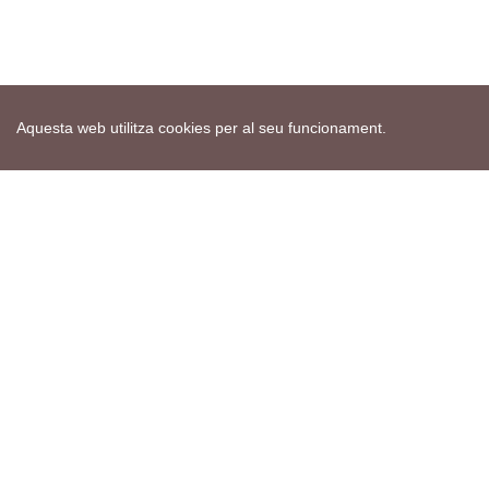
Aquesta web utilitza cookies per al seu funcionament.
Mapa web
Avís de cookies
Política de privacitat
Avís legal
Edita consentiment de cookies
Realització
cdnet
ver4 XII-2025
© 2021 Torà on-line. All Rights Reserved