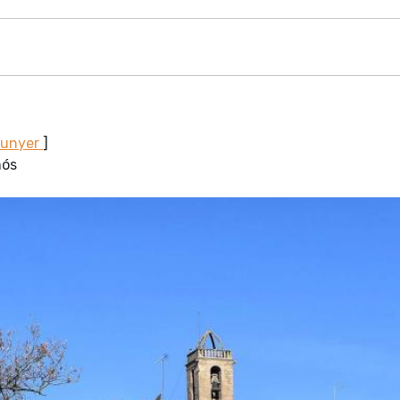
Sunyer
]
nós