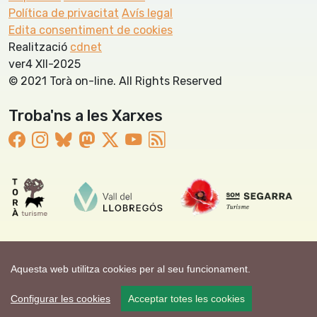
Política de privacitat
Avís legal
Edita consentiment de cookies
Realització
cdnet
ver4 XII-2025
© 2021 Torà on-line. All Rights Reserved
Troba'ns a les Xarxes
Aquesta web utilitza cookies per al seu funcionament.
Configurar les cookies
Acceptar totes les cookies