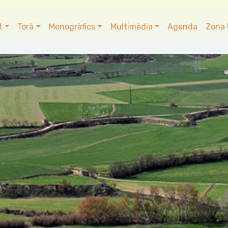
t
Torà
Monogràfics
Multimèdia
Agenda
Zona 