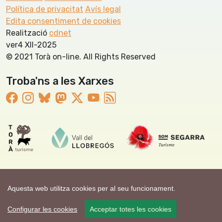
Política de privacitat
Avís legal
Edita consentiment de cookies
Realització
cdnet
ver4 XII-2025
© 2021 Torà on-line. All Rights Reserved
Troba'ns a les Xarxes
Aquesta web utilitza cookies per al seu funcionament.
Configurar les cookies
Acceptar totes les cookies