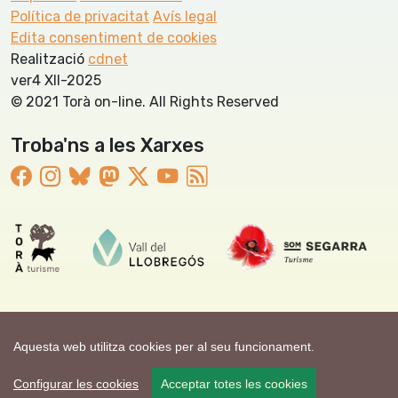
Política de privacitat
Avís legal
Edita consentiment de cookies
Realització
cdnet
ver4 XII-2025
© 2021 Torà on-line. All Rights Reserved
Troba'ns a les Xarxes
Aquesta web utilitza cookies per al seu funcionament.
Configurar les cookies
Acceptar totes les cookies