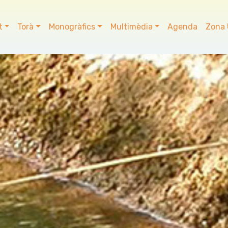
t
Torà
Monogràfics
Multimèdia
Agenda
Zona 