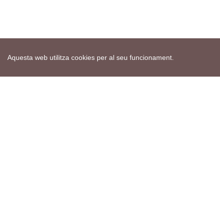
Aquesta web utilitza cookies per al seu funcionament.
Mapa web
Avís de cookies
Política de privacitat
Avís legal
Edita consentiment de cookies
Realització
cdnet
ver4 XII-2025
© 2021 Torà on-line. All Rights Reserved