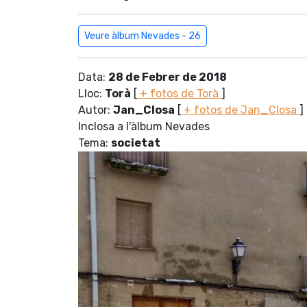
Veure àlbum Nevades - 26
Data:
28 de Febrer de 2018
Lloc:
Torà
[
+ fotos de Torà
]
Autor:
Jan_Closa
[
+ fotos de Jan_Closa
]
Inclosa a l'àlbum Nevades
Tema:
societat