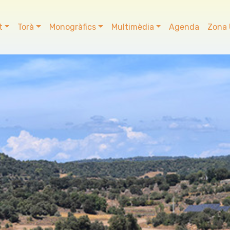
t
Torà
Monogràfics
Multimèdia
Agenda
Zona 