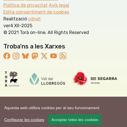
Política de privacitat
Avís legal
Edita consentiment de cookies
Realització
cdnet
ver4 XII-2025
© 2021 Torà on-line. All Rights Reserved
Troba'ns a les Xarxes
Aquesta web utilitza cookies per al seu funcionament.
Configurar les cookies
Acceptar totes les cookies