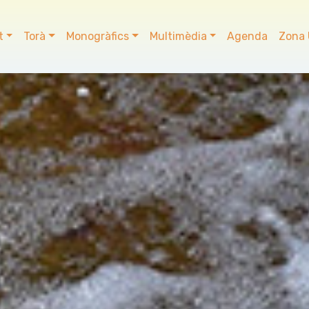
t
Torà
Monogràfics
Multimèdia
Agenda
Zona 