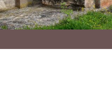
Ho vols compartir?
Troba'ns a les Xarxes