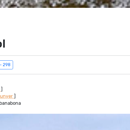
l
 - 298
a
]
Sunyer
]
Cabanabona