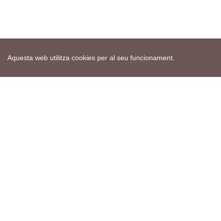
Aquesta web utilitza cookies per al seu funcionament.
Mapa web
Avís de cookies
Política de privacitat
Avís legal
Edita consentiment de cookies
Realització
cdnet
ver4 XII-2025
© 2021 Torà on-line. All Rights Reserved