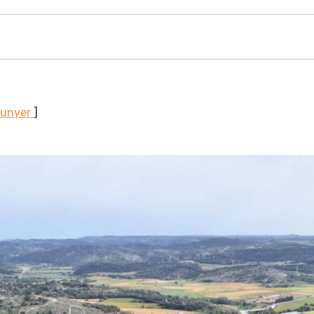
Sunyer
]