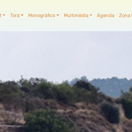
t
Torà
Monogràfics
Multimèdia
Agenda
Zona 