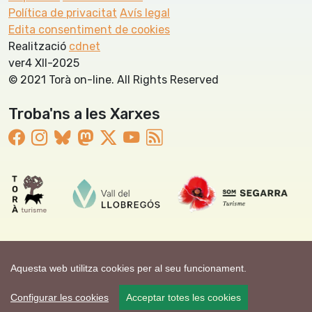
Política de privacitat
Avís legal
Edita consentiment de cookies
Realització
cdnet
ver4 XII-2025
© 2021 Torà on-line. All Rights Reserved
Troba'ns a les Xarxes
Aquesta web utilitza cookies per al seu funcionament.
Configurar les cookies
Acceptar totes les cookies