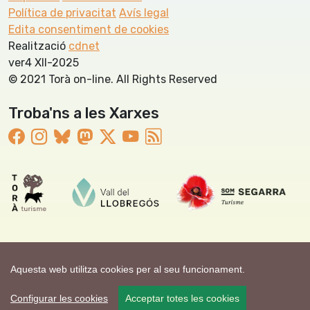
Política de privacitat
Avís legal
Edita consentiment de cookies
Realització
cdnet
ver4 XII-2025
© 2021 Torà on-line. All Rights Reserved
Troba'ns a les Xarxes
Aquesta web utilitza cookies per al seu funcionament.
Configurar les cookies
Acceptar totes les cookies