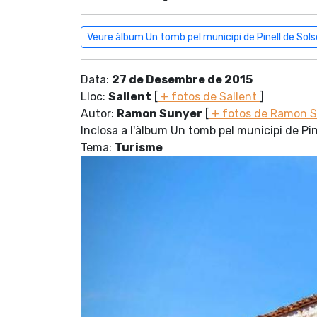
Veure àlbum Un tomb pel municipi de Pinell de Sol
Data:
27 de Desembre de 2015
Lloc:
Sallent
[
+ fotos de Sallent
]
Autor:
Ramon Sunyer
[
+ fotos de Ramon 
Inclosa a l'àlbum Un tomb pel municipi de Pi
Tema:
Turisme