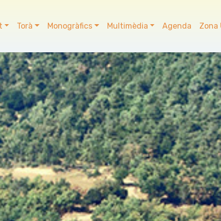
t
Torà
Monogràfics
Multimèdia
Agenda
Zona 