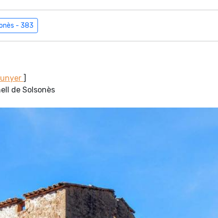
sonès - 383
Sunyer
]
nell de Solsonès