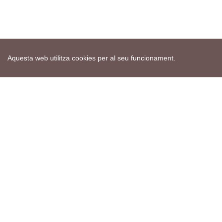
Aquesta web utilitza cookies per al seu funcionament.
Mapa web
Avís de cookies
Política de privacitat
Avís legal
Edita consentiment de cookies
Realització
cdnet
ver4 XII-2025
© 2021 Torà on-line. All Rights Reserved