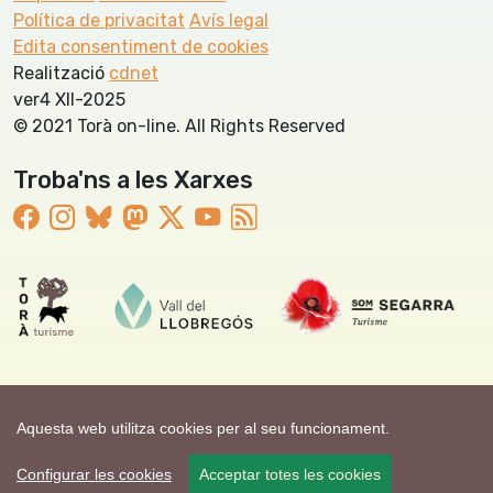
Política de privacitat
Avís legal
Edita consentiment de cookies
Realització
cdnet
ver4 XII-2025
© 2021 Torà on-line. All Rights Reserved
Troba'ns a les Xarxes
Aquesta web utilitza cookies per al seu funcionament.
Configurar les cookies
Acceptar totes les cookies