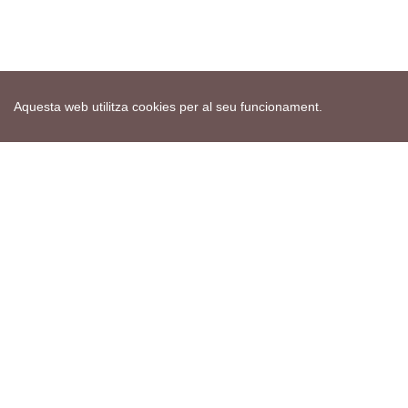
Aquesta web utilitza cookies per al seu funcionament.
Mapa web
Avís de cookies
Política de privacitat
Avís legal
Edita consentiment de cookies
Realització
cdnet
ver4 XII-2025
© 2021 Torà on-line. All Rights Reserved