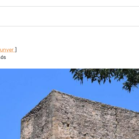
Sunyer
]
nós