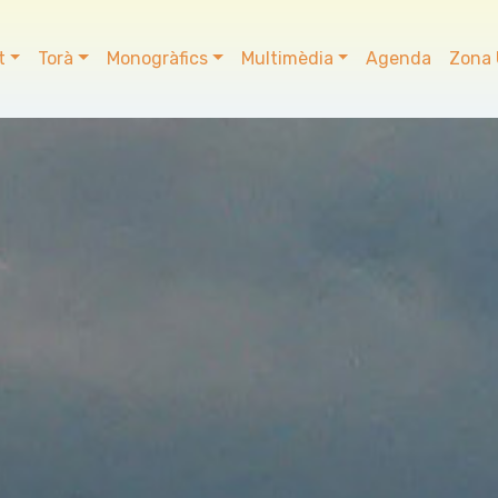
t
Torà
Monogràfics
Multimèdia
Agenda
Zona 