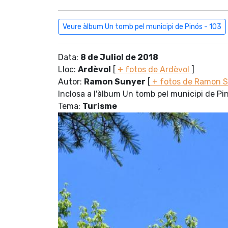
Veure àlbum Un tomb pel municipi de Pinós - 103
Data:
8 de Juliol de 2018
Lloc:
Ardèvol
[
+ fotos de Ardèvol
]
Autor:
Ramon Sunyer
[
+ fotos de Ramon 
Inclosa a l'àlbum Un tomb pel municipi de Pi
Tema:
Turisme