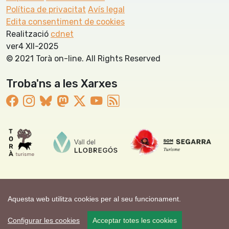
Política de privacitat
Avís legal
Edita consentiment de cookies
Realització
cdnet
ver4 XII-2025
© 2021 Torà on-line. All Rights Reserved
Troba'ns a les Xarxes
Aquesta web utilitza cookies per al seu funcionament.
Configurar les cookies
Acceptar totes les cookies