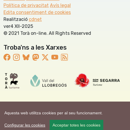
Política de privacitat
Avís legal
Edita consentiment de cookies
Realització
cdnet
ver4 XII-2025
© 2021 Torà on-line. All Rights Reserved
Troba'ns a les Xarxes
Aquesta web utilitza cookies per al seu funcionament.
Configurar les cookies
Acceptar totes les cookies