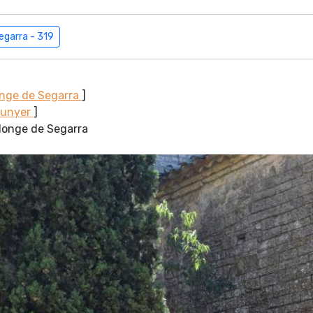
egarra - 319
onge de Segarra
]
Sunyer
]
alonge de Segarra