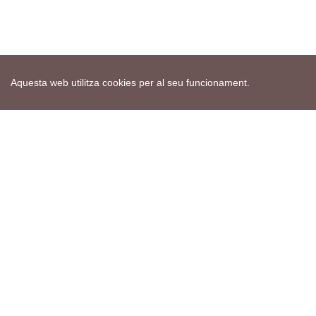
Aquesta web utilitza cookies per al seu funcionament.
Mapa web
Avís de cookies
Política de privacitat
Avís legal
Edita consentiment de cookies
Realització
cdnet
ver4 XII-2025
© 2021 Torà on-line. All Rights Reserved