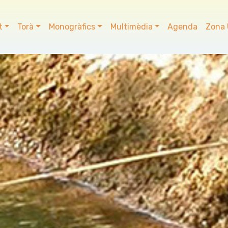
t
Torà
Monogràfics
Multimèdia
Agenda
Zona 