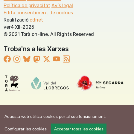
Política de privacitat
Avís legal
Edita consentiment de cookies
Realització
cdnet
ver4 XII-2025
© 2021 Torà on-line. All Rights Reserved
Troba'ns a les Xarxes
Aquesta web utilitza cookies per al seu funcionament.
Configurar les cookies
Acceptar totes les cookies