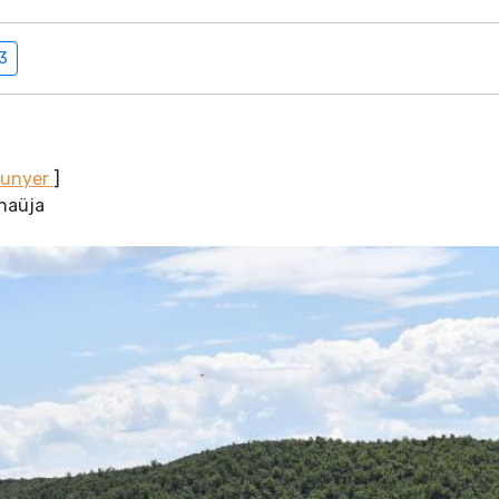
03
Sunyer
]
anaüja