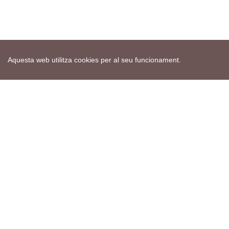
Aquesta web utilitza cookies per al seu funcionament.
Mapa web
Avís de cookies
Política de privacitat
Avís legal
Edita consentiment de cookies
Realització
cdnet
ver4 XII-2025
© 2021 Torà on-line. All Rights Reserved