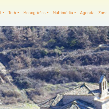
t
Torà
Monogràfics
Multimèdia
Agenda
Zona 