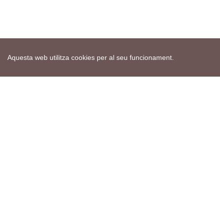
Aquesta web utilitza cookies per al seu funcionament.
Mapa web
Avís de cookies
Política de privacitat
Avís legal
Edita consentiment de cookies
Realització
cdnet
ver4 XII-2025
© 2021 Torà on-line. All Rights Reserved