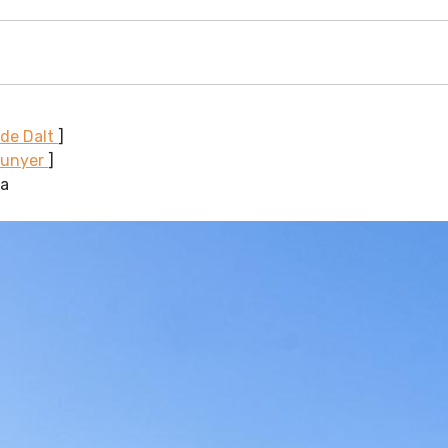
 de Dalt
]
Sunyer
]
la