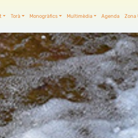
t
Torà
Monogràfics
Multimèdia
Agenda
Zona 