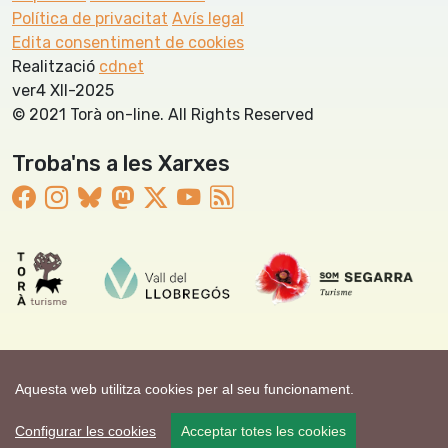
Política de privacitat
Avís legal
Edita consentiment de cookies
Realització
cdnet
ver4 XII-2025
© 2021 Torà on-line. All Rights Reserved
Troba'ns a les Xarxes
Aquesta web utilitza cookies per al seu funcionament.
Configurar les cookies
Acceptar totes les cookies