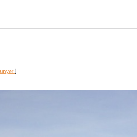
Sunyer
]