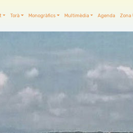
t
Torà
Monogràfics
Multimèdia
Agenda
Zona 