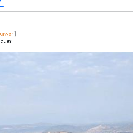
6
Sunyer
]
miques