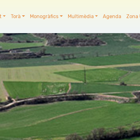
t
Torà
Monogràfics
Multimèdia
Agenda
Zona 