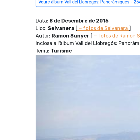
Veure àlbum Vall del Llobregós: Panoràmiques - 25
Data:
8 de Desembre de 2015
Lloc:
Selvanera
[
+ fotos de Selvanera
]
Autor:
Ramon Sunyer
[
+ fotos de Ramon 
Inclosa a l'àlbum Vall del Llobregós: Panorà
Tema:
Turisme