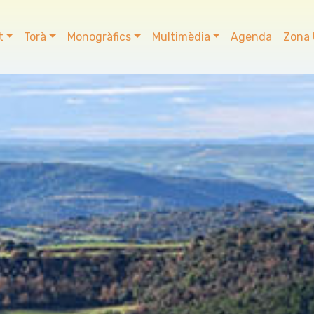
t
Torà
Monogràfics
Multimèdia
Agenda
Zona 