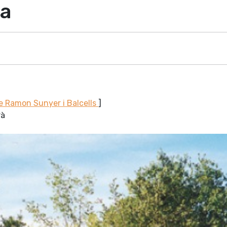
ra
e Ramon Sunyer i Balcells
]
rà