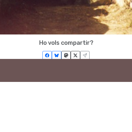
Ho vols compartir?
Troba'ns a les Xarxes