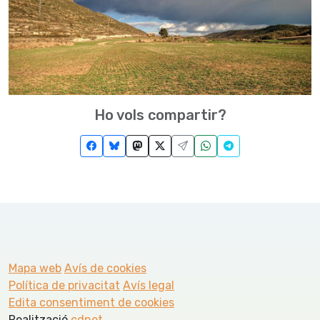
Ho vols compartir?
Mapa web
Avís de cookies
Política de privacitat
Avís legal
Edita consentiment de cookies
Realització
cdnet